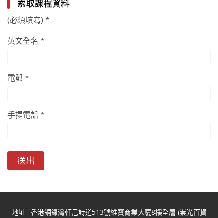
索取課程資料
(必須填寫) *
英文全名 *
電郵 *
手提電話 *
送出
地址 : 香港銅鑼灣軒尼詩道513號維寶商業大廈8樓全層 (崇光百貨