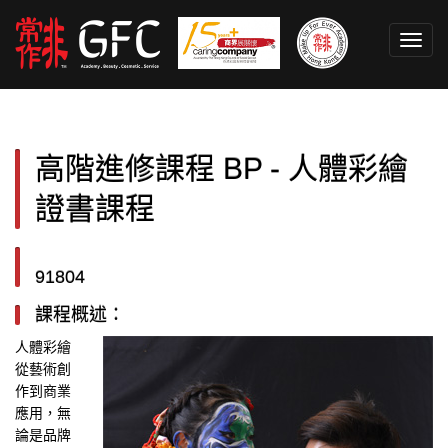
Toggl
navig
高階進修課程 BP - 人體彩繪
證書課程
91804
課程概述：
人體彩繪
從藝術創
作到商業
應用，無
論是品牌