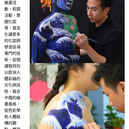
推廣活
動，校園
活動，樂
園化妝
等，普及
化讓更多
的化妝師
學習這項
專門的技
術。這個
課程特別
以歐洲人
體彩繪的
文化與技
術，融合
中國的繪
畫風格，
從色彩學
和人體結
構的觀