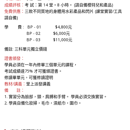
成績評核：
考 試：第 14 堂。8 小時。 (請自備模特兒和產品)
免費供應：
三款不同質地的身體用水彩產品和閃片 (課堂實習/工具
請自備)
學 費 :
BP - 01 $4,800元
BP - 02 $6,000元
BP - 03 $11,000元
備註: 三科單元獨立價錢
證書頒發：
學員必須在一年內修畢三個單元的課程，
考試成績達75% 才可獲頒證書。
修讀畢單元，可獲修讀證明
教材/講義：
堂上派發講義
備 註：
1. 實習分為臉部，頸，肩膊和手臂。 學員必須交換實習。
2. 學員自備化妝掃，毛巾，濕紙巾，圍巾。