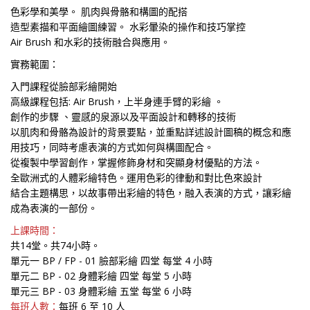
色彩學和美學。 肌肉與骨骼和構圖的配搭
造型素描和平面繪圖練習。 水彩暈染的操作和技巧掌控
Air Brush 和水彩的技術融合與應用。
實務範圍：
入門課程從臉部彩繪開始
高級課程包括: Air Brush，上半身連手臂的彩繪 。
創作的步驟 、靈感的泉源以及平面設計和轉移的技術
以肌肉和骨骼為設計的背景要點，並重點詳述設計圖稿的概念和應
用技巧，同時考慮表演的方式如何與構圖配合。
從複製中學習創作，掌握修飾身材和突顯身材優點的方法。
全歐洲式的人體彩繪特色。運用色彩的律動和對比色來設計
結合主題構思，以故事帶出彩繪的特色，融入表演的方式，讓彩繪
成為表演的一部份。
上課時間：
共14堂。共74小時。
單元一 BP / FP - 01 臉部彩繪 四堂 每堂 4 小時
單元二 BP - 02 身體彩繪 四堂 每堂 5 小時
單元三 BP - 03 身體彩繪 五堂 每堂 6 小時
每班人數：
每班 6 至 10 人