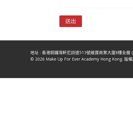
送出
地址 : 香港銅鑼灣軒尼詩道513號維寶商業大廈8樓全層
© 2026 Make Up For Ever Academy Hong Kong. 版