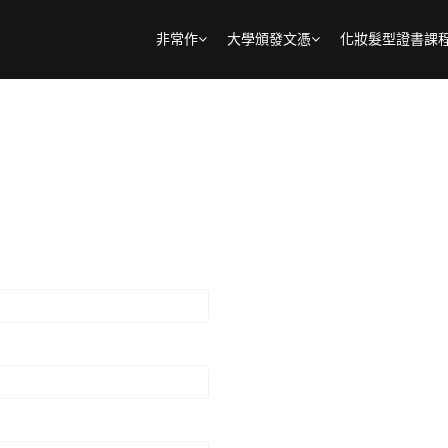
非常作
大學頒發文憑
化妝髮型證書課