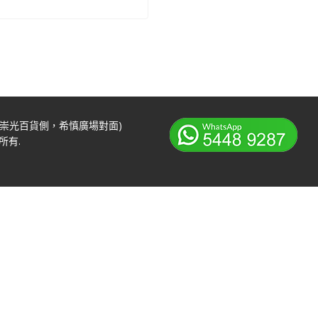
 (崇光百貨側，希慎廣場對面)
權所有.