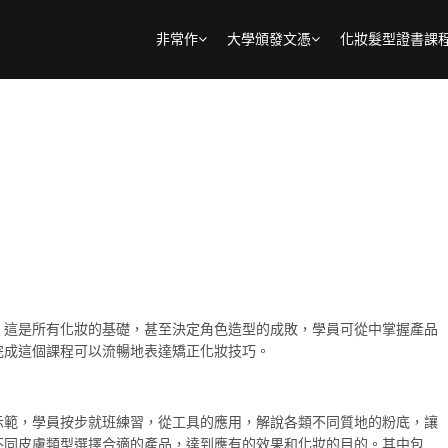
非常作
大學頒發文憑
化妝髮型證書課
。這是所有化妝的基礎，甚至決定角色造型的成敗，學員可從中掌握產品
完成這個課程可以流暢地表達矯正化妝技巧。
示範，學員按步就班練習，從工具的應用，解說各類不同質地的粉底，讓
不同皮膚類型選擇合適的產品，達到應有的效果和化妝的目的。其中包