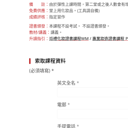
備 註：
由於彈性上課時間，第二堂或之後人數會有
免費供應：
堂上用化妝品。(工具請自備)
成績評核：
指定習作
證書頒發：
本課程不設考試。 不設證書頒發。
教材/講義：
講義。
升讀指引：
婚
禮
化妝證書課程WM
/
專業
妝造證書課程 
索取課程資料
(必須填寫) *
英文全名 *
電郵 *
手提電話 *