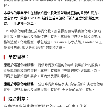
。
程
非常作的畢業學生在新娘婚禮化妝及髮型設計服務的聲譽和實力，
讓我們六年榮獲 ESD Life 新婚生活易頒發『新人至愛化妝髮型大
賞』，全港獨一無二。
FMD專業化妝師適任於時尚化妝，廣告攝影和時裝表演化妝
，
演唱
會化妝，影視舞台及簡單特技化妝等，掌握髮型包括日韓及歐美風
Freelance
, Freelance
格等造型。化妝髮型一手包辦是
必學技術
工
收入理想是熱門的斜槓之選。
作彈性自由,
學習目標：
應用於婚禮化妝服務:
提供時尚及婚禮的化妝和髮型設計的服務，
從認識婚俗和婚禮流程，掌握化妝和髮型設計的技巧與知識，為不
同場景包括婚禮和宴會，室內外及攝影等化妝
廣告攝影和演唱會化妝
應用於專業化妝服務:
勝任時尚與時裝表演,
髮型，能夠為舞台及劇場提供化妝髮型, 全方位的專業化妝師。
適合對象：
自由工作者.
有意從事專業化妝髮型服務的Freelance