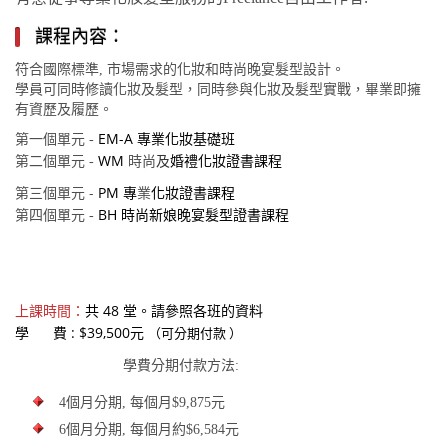
課程內容：
市場需求的化妝和時尚晚宴髮型設計。
符合國際標準,
學員可同時修讀化妝及髮型，同時參與化妝及髮型實戰，畢業即擁
有資歷及履歷。
EM-A 專業化妝基礎班
第一個單元
-
WM
時尚
及
婚禮化妝證書課程
第二個單元
-
-
PM 專
業
化妝證書課程
第三個單元
BH 時尚新娘晚宴髮型證書課程
第四個單元
-
上課時間：
共 48 堂。請參照各班的資料
學 費 : $39,500元
（可分期付款 ）
學費分期付款方法:
4
個月分期
,
每個月
$9,875
元
6
個月分期
,
每個月約
$6,584
元