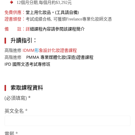
12
個月分期
,
每個月約
$3,292
元
免費供應：
堂上用化妝品。(工具請自備)
證書頒發：
專業化妝師文憑
考試成績合格, 可獲頒Freelance
備 註：詳
細課程內容請參閱該課程簡介
升讀指引：
IDMM
形
象設計化妝證書課程
高階進修
PMMA 專
業媒體化妝(深造)證書課程
高階進修
IPD
國際文憑考試專修班
索取課程資料
(必須填寫) *
英文全名 *
電郵 *