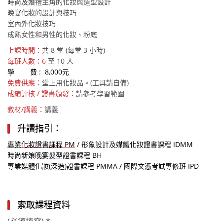
時尚
及
婚禮主角的化妝與造型設計
晚宴化妝的設計與技巧
室內外化妝技巧
成熟女性和男性的化妝、粉底
上課時間：
共 8 堂 (每堂 3 小時)
每班人數：6
至 10 人
學 費 : 8,000元
免費供應：
堂上用化妝品。(工具請自備)
成績評核 / 證書頒發：
請參考學習範圍
教材/講義：
講義
升讀指引：
專業
化妝證書課程 PM
/
形象設計及媒體化妝證書課程 IDMM
時尚新娘晚宴髮型證書課程 BH
專業媒體化妝(深造)證書課程 PMMA
/
國際文憑考試專修班 IPD
索取課程資料