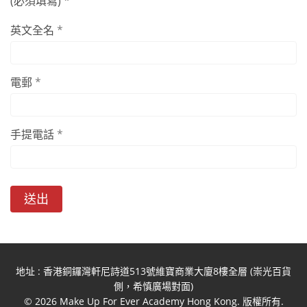
(必須填寫) *
英文全名 *
電郵 *
手提電話 *
送出
地址 : 香港銅鑼灣軒尼詩道513號維寶商業大廈8樓全層 (崇光百貨
側，希慎廣場對面)
© 2026 Make Up For Ever Academy Hong Kong. 版權所有.